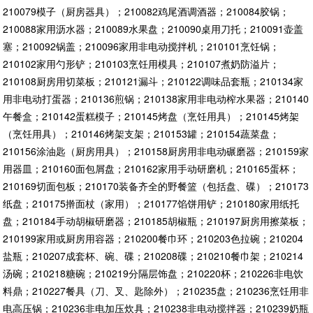
210079模子（厨房器具）；210082鸡尾酒调酒器；210084胶锅；
210088家用沥水器；210089水果盘；210090桌用刀托；210091壶盖
塞；210092锅盖；210096家用非电动搅拌机；210101烹饪锅；
210102家用勺形铲；210103烹饪用模具；210107煮奶防溢片；
210108厨房用切菜板；210121漏斗；210122调味品套瓶；210134家
用非电动打蛋器；210136煎锅；210138家用非电动榨水果器；210140
午餐盒；210142蛋糕模子；210145烤盘（烹饪用具）；210145烤架
（烹饪用具）；210146烤架支架；210153罐；210154蔬菜盘；
210156涂油匙（厨房用具）；210158厨房用非电动碾磨器；210159家
用器皿；210160面包屑盘；210162家用手动研磨机；210165蛋杯；
210169切面包板；210170装备齐全的野餐篮（包括盘、碟）；210173
纸盘；210175擀面杖（家用）；210177馅饼用铲；210180家用纸托
盘；210184手动胡椒研磨器；210185胡椒瓶；210197厨房用擦菜板；
210199家用或厨房用容器；210200餐巾环；210203色拉碗；210204
盐瓶；210207成套杯、碗、碟；210208碟；210210餐巾架；210214
汤碗；210218糖碗；210219分隔层饰盘；210220杯；210226非电饮
料鼎；210227餐具（刀、叉、匙除外）；210235盘；210236烹饪用非
电高压锅；210236非电加压炊具；210238非电动搅拌器；210239奶瓶