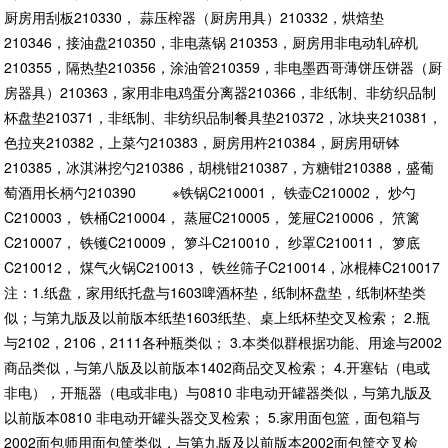
厨房用刮板210330， 蒜压榨器（厨房用具）210332，烘焙垫
210346，接油盘210350，非电蒸锅 210353，厨房用非电动轧碎机
210355，隔热垫210356，涂油管210359，非电墨西哥薄饼压饼器（厨
房器具）210363，家用非电鸡蛋分离器210366，非纸制、非纺织品制
杯盘垫210371，非纸制、非纺织品制餐具垫210372，冰块夹210381，
色拉夹210382，上菜勺210383，厨房用杵210384，厨房用研钵
210385，冰淇淋挖勺210386，胡桃钳210387，方糖钳210388，盛葡
萄酒用长柄勺210390 ※铁锅C210001， 铁壶C210002， 炒勺
C210003， 铁桶C210004， 蒸屉C210005， 笼屉C210006， 笊篱
C210007， 铁镬C210009， 箩斗C210010， 纱罩C210011， 箩底
C210012， 煤气火锅C210013， 铁丝筛子C210014，冰棍棒C210017
注：1.纸盘，家用纸托盘与1603啤酒杯垫，纸制杯盘垫，纸制杯垫类
似；与第九版及以前版本纸垫1603纸垫、桌上纸杯垫交叉检索； 2.瓶
与2102，2106，2111各种瓶类似； 3.本类似群根据功能、用途与2002
商品类似，与第八版及以前版本1402商品交叉检索； 4.开塞钻（电或
非电），开瓶器（电或非电）与0810 非电动开罐器类似，与第九版及
以前版本0810 非电动开罐头器交叉检索； 5.家用面包篮，面包箱与
2002面包师用面包筐类似，与第九版及以前版本2002面包筐交叉检