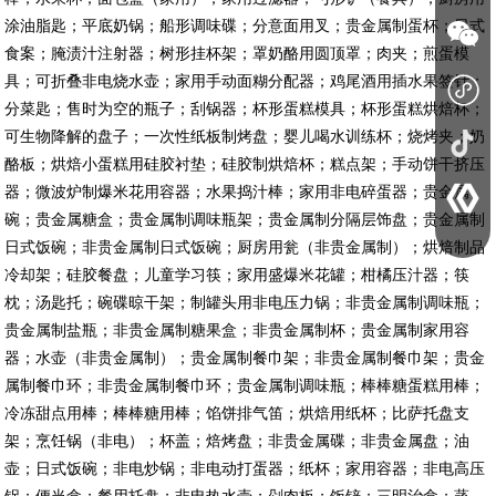
涂油脂匙；平底奶锅；船形调味碟；分意面用叉；贵金属制蛋杯；日式
食案；腌渍汁注射器；树形挂杯架；罩奶酪用圆顶罩；肉夹；煎蛋模
具；可折叠非电烧水壶；家用手动面糊分配器；鸡尾酒用插水果签针；
分菜匙；售时为空的瓶子；刮锅器；杯形蛋糕模具；杯形蛋糕烘焙杯；
可生物降解的盘子；一次性纸板制烤盘；婴儿喝水训练杯；烧烤夹；奶
酪板；烘焙小蛋糕用硅胶衬垫；硅胶制烘焙杯；糕点架；手动饼干挤压
器；微波炉制爆米花用容器；水果捣汁棒；家用非电碎蛋器；贵金属
碗；贵金属糖盒；贵金属制调味瓶架；贵金属制分隔层饰盘；贵金属制
日式饭碗；非贵金属制日式饭碗；厨房用瓮（非贵金属制）；烘焙制品
冷却架；硅胶餐盘；儿童学习筷；家用盛爆米花罐；柑橘压汁器；筷
枕；汤匙托；碗碟晾干架；制罐头用非电压力锅；非贵金属制调味瓶；
贵金属制盐瓶；非贵金属制糖果盒；非贵金属制杯；贵金属制家用容
器；水壶（非贵金属制）；贵金属制餐巾架；非贵金属制餐巾架；贵金
属制餐巾环；非贵金属制餐巾环；贵金属制调味瓶；棒棒糖蛋糕用棒；
冷冻甜点用棒；棒棒糖用棒；馅饼排气笛；烘焙用纸杯；比萨托盘支
架；烹饪锅（非电）；杯盖；焙烤盘；非贵金属碟；非贵金属盘；油
壶；日式饭碗；非电炒锅；非电动打蛋器；纸杯；家用容器；非电高压
锅；便当盒；餐用托盘；非电热水壶；剁肉板；饭铲；三明治盒；蒸