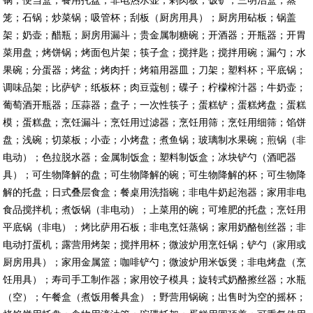
笼；石锅；炒菜锅；吸管杯；刮板（厨房用具）；厨房用砧板；锅盖
架；奶壶；醋瓶；厨房用漏斗；贵金属制糖碗；开酒器；开瓶器；开胃
菜用盘；烤饼锅；烤面包片架；筷子盒；搅拌匙；搅拌用碗；漏勺；水
果碗；分蛋器；烤盆；烤肉扦；烤箱用器皿；刀架；塑料杯；平底锅；
调味品架；比萨铲；纸板杯；肉豆蔻刨；碟子；柠檬榨汁器；牛奶壶；
葡萄酒开瓶器；压蒜器；盘子；一次性筷子；蛋糕铲；蛋糕烤盘；蛋糕
模；蛋糕盘；烹饪漏斗；烹饪用过滤器；烹饪用筛；烹饪用细筛；馅饼
盘；浅碗；切菜板；小壶；小烤盘；煮鱼锅；玻璃制水果碗；煎锅（非
电动）；色拉脱水器；金属制饭盒；塑料制饭盒；冰块铲勺（酒吧器
具）；可生物降解的盘；可生物降解的碗；可生物降解的杯；可生物降
解的托盘；日式叠层食盒；餐桌用洗指碗；非电牛奶起泡器；家用非电
食品搅拌机；煮饭锅（非电动）；上菜用的碗；可堆肥的托盘；烹饪用
平底锅（非电）；烤比萨用石板；非电烹饪蒸锅；家用奶酪刨丝器；非
电动打蛋机；露营用烤架；搅拌用杯；微波炉用烹饪锅；铲勺（家用或
厨房用具）；家用金属篮；咖啡铲勺；微波炉用米饭煲；非电烤盘（烹
饪用具）；寿司手工制作器；家用饺子模具；旋转式奶酪擦丝器；水瓶
（空）；午餐盒（煮饭用餐具盒）；野营用锅碗；出售时为空的摇杯；