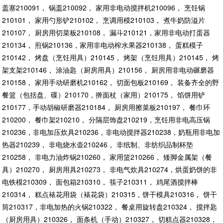
盖塞210091， 锅盖210092， 家用非电动搅拌机210096， 烹饪锅
210101， 家用勺形铲210102， 烹调用模210103， 煮牛奶防溢片
210107， 厨房用切菜板210108， 漏斗210121，家用非电动打蛋器
210134， 煎锅210136，家用非电动榨水果器210138， 蛋糕模子
210142， 烤盘（烹饪用具）210145， 烤架（烹饪用具）210145， 烤
架支架210146， 涂油匙（厨房用具）210156， 厨房用非电动碾磨器
210158， 家用手动研磨机210162， 切面包板210169， 装备齐全的野
餐篮（包括盘、碟）210170，擀面杖（家用）210175， 馅饼用铲
210177，手动胡椒研磨器210184， 厨房用擦菜板210197， 餐巾环
210200， 餐巾架210210， 分隔层饰盘210219，烹饪用非电高压锅
210236，非电加压炊具210236，非电动搅拌器210238，奶瓶用非电加
热器210239， 非电烧水壶210246， 非纸制、非纺织品制杯垫
210258， 非电力油炸锅210260， 家用篮210266， 矮脚金属架（餐
具）210270， 厨房用具210273， 非电气炊具210274，烘蛋奶饼的非
电铁模210309， 面包箱210310， 筷子210311， 鸡尾酒搅拌棒
210314， 糕点裱花用袋（裱花袋）210315，饼干模具210316， 饼干
筒210317，非电加热的火锅210322， 餐桌用旋转盘210324， 搅拌匙
（厨房用具）210326， 面条机（手动）210327， 切糕点器210328，