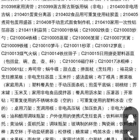
210398家用滴管；210399蒸古斯古斯饭用锅（非电）；210400非电塔
吉锅；210401蛋黄分离器；210402食品用可重复使用硅胶盖；210405
煮荷包蛋用盛器；210408手动意式面食制作机；210410家用一次性铝
箔容器；210411剥蒜筒；C210001铁锅；C210002铁壶；C210003炒
勺；C210004铁桶；C210005蒸屉；C210006笼屉；C210007笊篱；
C210009铁镬；C210010箩斗；C210011纱罩；C210012箩底；
C210013煤气火锅；C210014铁丝筛子；C210015日用搪瓷塑料器皿
（包括盆、碗、盘、壶、杯）；C210016磁疗杯；C210017冰棍棒；
C210061缸；寿司帘；蜗牛碟；甜点盘；擀面杖（烹饪用）；裱花袋；
烹饪擦菜板；非电烹饪器皿；玉米扦；盛汤盖碗；布丁模具；擦菜板
（家庭用具）；塑料餐具垫；手动压面条机；煎蛋平底锅；胡桃钳；芥
末罐；玉米叉；家用非电食品搅拌器；餐具用沥水架；压薯器；开塞
钻；可重复使用的不锈钢水壶（空的）；可重复使用的塑料水壶（空
的）；桌用刀架；烹调用模；非电高压锅（加压炊具）；非电力油炸
锅；油和醋用调味瓶架；户外使用的便携式烹饪套具；饮料杯用隔热杯
托；黄油锅；蛋糕托架；调味瓶架；玻璃制的杯垫；陶瓷碗；饮料搅拌
棒；真空杯；手动盐研磨器；松饼模；糖浆罐；鸣笛水壶；蜂蜜搅拌
棒；水果杯；面包篮（家用）；家用过滤器；勺形铲（餐具）；厨房用