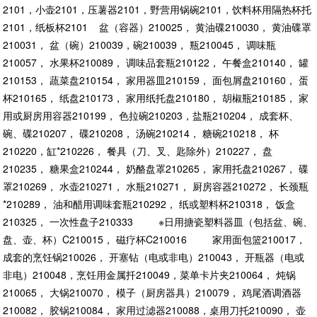
2101，小壶2101，压薯器2101，野营用锅碗2101，饮料杯用隔热杯托
2101，纸板杯2101 盆（容器）210025， 黄油碟210030， 黄油碟罩
210031， 盆（碗）210039，碗210039， 瓶210045， 调味瓶
210057， 水果杯210089， 调味品套瓶210122， 午餐盒210140， 罐
210153， 蔬菜盘210154， 家用器皿210159， 面包屑盘210160， 蛋
杯210165， 纸盘210173， 家用纸托盘210180， 胡椒瓶210185， 家
用或厨房用容器210199， 色拉碗210203，盐瓶210204， 成套杯、
碗、碟210207， 碟210208， 汤碗210214， 糖碗210218， 杯
210220，缸*210226， 餐具（刀、叉、匙除外）210227， 盘
210235， 糖果盒210244， 奶酪盘罩210265， 家用托盘210267， 碟
罩210269， 水壶210271， 水瓶210271， 厨房容器210272， 长颈瓶
*210289， 油和醋用调味套瓶210292， 纸或塑料杯210318， 饭盒
210325， 一次性盘子210333 ※日用搪瓷塑料器皿（包括盆、碗、
盘、壶、杯）C210015， 磁疗杯C210016 家用面包篮210017，
成套的烹饪锅210026， 开塞钻（电或非电）210043， 开瓶器（电或
非电）210048，烹饪用金属扦210049，菜单卡片夹210064， 炖锅
210065， 大锅210070， 模子（厨房器具）210079， 鸡尾酒调酒器
210082， 胶锅210084， 家用过滤器210088，桌用刀托210090， 壶