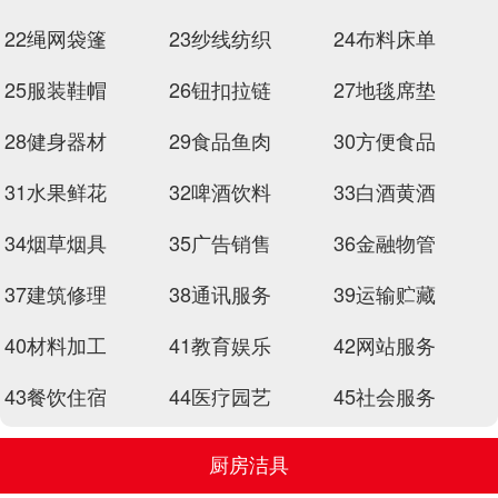
22绳网袋篷
23纱线纺织
24布料床单
25服装鞋帽
26钮扣拉链
27地毯席垫
28健身器材
29食品鱼肉
30方便食品
31水果鲜花
32啤酒饮料
33白酒黄酒
34烟草烟具
35广告销售
36金融物管
37建筑修理
38通讯服务
39运输贮藏
40材料加工
41教育娱乐
42网站服务
43餐饮住宿
44医疗园艺
45社会服务
厨房洁具