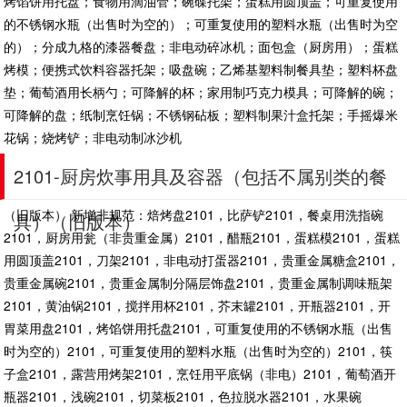
烤馅饼用托盘；食物用滴油管；碗碟托架；蛋糕用圆顶盖；可重复使用
的不锈钢水瓶（出售时为空的）；可重复使用的塑料水瓶（出售时为空
的）；分成九格的漆器餐盘；非电动碎冰机；面包盒（厨房用）；蛋糕
烤模；便携式饮料容器托架；吸盘碗；乙烯基塑料制餐具垫；塑料杯盘
垫；葡萄酒用长柄勺；可降解的杯；家用制巧克力模具；可降解的碗；
可降解的盘；纸制烹饪锅；不锈钢砧板；塑料制果汁盒托架；手摇爆米
花锅；烧烤铲；非电动制冰沙机
2101-厨房炊事用具及容器（包括不属别类的餐
（旧版本） 新增非规范：焙烤盘2101，比萨铲2101，餐桌用洗指碗
具）（旧版本）
2101，厨房用瓮（非贵重金属）2101，醋瓶2101，蛋糕模2101，蛋糕
用圆顶盖2101，刀架2101，非电动打蛋器2101，贵重金属糖盒2101，
贵重金属碗2101，贵重金属制分隔层饰盘2101，贵重金属制调味瓶架
2101，黄油锅2101，搅拌用杯2101，芥末罐2101，开瓶器2101，开
胃菜用盘2101，烤馅饼用托盘2101，可重复使用的不锈钢水瓶（出售
时为空的）2101，可重复使用的塑料水瓶（出售时为空的）2101，筷
子盒2101，露营用烤架2101，烹饪用平底锅（非电）2101，葡萄酒开
瓶器2101，浅碗2101，切菜板2101，色拉脱水器2101，水果碗