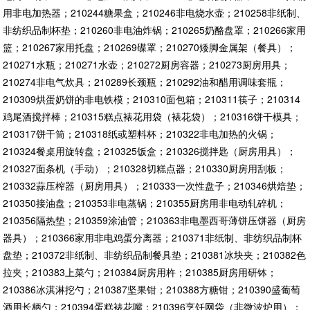
用非电加热器；210244糖果盒；210246非电烧水壶；210258非纸制、
非纺织品制杯垫；210260非电油炸锅；210265奶酪盘罩；210266家用
篮；210267家用托盘；210269碟罩；210270矮脚金属架（餐具）；
210271水瓶；210271水壶；210272厨房容器；210273厨房用具；
210274非电气炊具；210289长颈瓶；210292油和醋用调味套瓶；
210309烘蛋奶饼的非电铁模；210310面包箱；210311筷子；210314
鸡尾酒搅拌棒；210315糕点裱花用袋（裱花袋）；210316饼干模具；
210317饼干筒；210318纸或塑料杯；210322非电加热的火锅；
210324餐桌用旋转盘；210325饭盒；210326搅拌匙（厨房用具）；
210327面条机（手动）；210328切糕点器；210330厨房用刮板；
210332蒜压榨器（厨房用具）；210333一次性盘子；210346烘焙垫；
210350接油盘；210353非电蒸锅；210355厨房用非电动轧碎机；
210356隔热垫；210359涂油管；210363非电墨西哥薄饼压饼器（厨房
器具）；210366家用非电鸡蛋分离器；210371非纸制、非纺织品制杯
盘垫；210372非纸制、非纺织品制餐具垫；210381冰块夹；210382色
拉夹；210383上菜勺；210384厨房用杵；210385厨房用研钵；
210386冰淇淋挖勺；210387坚果钳；210388方糖钳；210390盛葡萄
酒用长柄勺；210394蛋糕裱花嘴；210396烹饪网袋（非微波炉用）；