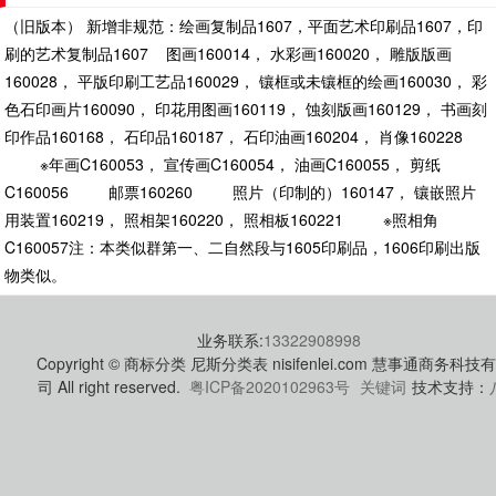
（旧版本） 新增非规范：绘画复制品1607，平面艺术印刷品1607，印
刷的艺术复制品1607 图画160014， 水彩画160020， 雕版版画
160028， 平版印刷工艺品160029， 镶框或未镶框的绘画160030， 彩
色石印画片160090， 印花用图画160119， 蚀刻版画160129， 书画刻
印作品160168， 石印品160187， 石印油画160204， 肖像160228
※年画C160053， 宣传画C160054， 油画C160055， 剪纸
C160056 邮票160260 照片（印制的）160147， 镶嵌照片
用装置160219， 照相架160220， 照相板160221 ※照相角
C160057
注：本类似群第一、二自然段与1605印刷品，1606印刷出版
物类似。
业务联系:
13322908998
Copyright © 商标分类 尼斯分类表 nisifenlei.com 慧事通商务科技
司 All right reserved.
粤ICP备2020102963号
关键词
技术支持：