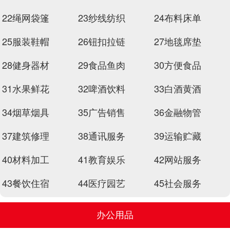
22绳网袋篷
23纱线纺织
24布料床单
25服装鞋帽
26钮扣拉链
27地毯席垫
28健身器材
29食品鱼肉
30方便食品
31水果鲜花
32啤酒饮料
33白酒黄酒
34烟草烟具
35广告销售
36金融物管
37建筑修理
38通讯服务
39运输贮藏
40材料加工
41教育娱乐
42网站服务
43餐饮住宿
44医疗园艺
45社会服务
办公用品