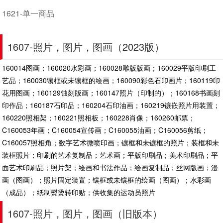
1621-单一商品
1607-照片，图片，图画（2023版）
160014图画；160020水彩画；160028雕版版画；160029平版印刷工
艺品；160030镶框或未镶框的绘画；160090彩色石印画片；160119印
花用图画；160129蚀刻版画；160147照片（印制的）；160168书画刻
印作品；160187石印品；160204石印油画；160219镶嵌照片用装置；
160220照相架；160221照相板；160228肖像；160260邮票；
C160053年画；C160054宣传画；C160055油画；C160056剪纸；
C160057照相角；数字艺术微喷印画；镶框和未镶框的照片；装框和未
装框照片；印刷的艺术复制品；艺术画；平版印刷品；美术印刷品；平
面艺术印刷品；照片架；绘画和书法作品；绘画复制品；丝网版画；漫
画（图画）；照片固定装置；镶框或未镶框的绘画（图画）；水彩画
（成品）；纸制熨烫转印贴；供收集的运动员照片
1607-照片，图片，图画（旧版本）